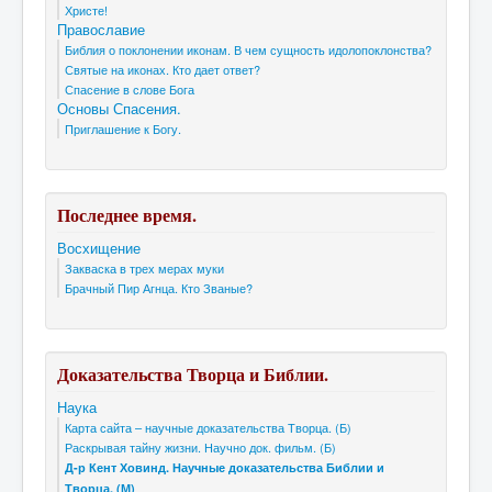
Христе!
Православие
Библия о поклонении иконам. В чем сущность идолопоклонства?
Святые на иконах. Кто дает ответ?
Спасение в слове Бога
Основы Спасения.
Приглашение к Богу.
Последнее время.
Восхищение
Закваска в трех мерах муки
Брачный Пир Агнца. Кто Званые?
Доказательства Творца и Библии.
Наука
Карта сайта – научные доказательства Творца. (Б)
Раскрывая тайну жизни. Научно док. фильм. (Б)
Д-р Кент Ховинд. Научные доказательства Библии и
Творца. (М)