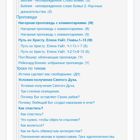
Библия - неповрежденное Слово Божие. (S)
Библия - неповрежденное слово Божье 2. Научные
доказательства. (S)
Проповеди
Нагорная проповедь с комментариями. (М)
Нагорная проповедь с комментариями. (B)
Нагорная проповедь с комментариями. (S)
Путь ко Христу. Елена Уайт. Главы.1–13 (М)
Путь ко Христу. Елена Уайт. Ч.1 Гл.1-7 (Б)
Путь ко Христу. Елена Уайт. Ч.2 Гл.8-13 (Б)
Пол Вошер: обличающие проповеди. (Y)
Рейнхард Боннке: избранные проповеди. (Y)
Уроки по темам
Истина сделает вас свободными. (ДН)
Условия получения Святого Духа.
Условия получения Святого Духа.
Три степени освящения.
Почему Бог оставляет Своих рабов?
Почему Любящий Бог создал наказание в огне?
Как спастись?
Как спастись?
Что нужно, чтобы обрести спасение?
Как молиться?
Как не быть обманутым антихристом?
Поклонение иконам в православии. Грех идолопоклонства.