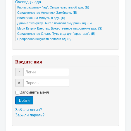
Очевидцы ада.
Карта раздела – "ад". Cвидетельства об аде. (Б)
Свидетельство Анжелики Замбрано. (Б)
Билл Висс. 23 минуты в аду. (Б)
Даниил Экачукву. Ангел показал ему рай и ад. (Б)
Мэри Кэтрин Бакстер. Божественное откровение ада. (S)
Свидетельство Ольги. Путь в ад для "христиан". (Б)
Профессор искусств попал в ад. (Б)
Введите имя
Логин
Пароль
Запомнить меня
Войти
Забыли логин?
Забыли пароль?