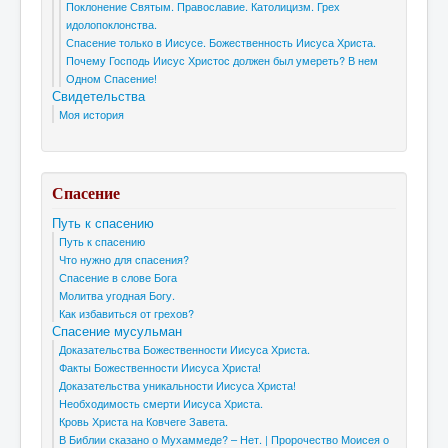
Поклонение Святым. Православие. Католицизм. Грех
идолопоклонства.
Спасение только в Иисусе. Божественность Иисуса Христа.
Почему Господь Иисус Христос должен был умереть? В нем
Одном Спасение!
Свидетельства
Моя история
Спасение
Путь к спасению
Путь к спасению
Что нужно для спасения?
Спасение в слове Бога
Молитва угодная Богу.
Как избавиться от грехов?
Спасение мусульман
Доказательства Божественности Иисуса Христа.
Факты Божественности Иисуса Христа!
Доказательства уникальности Иисуса Христа!
Необходимость смерти Иисуса Христа.
Кровь Христа на Ковчеге Завета.
В Библии сказано о Мухаммеде? – Нет. | Пророчество Моисея о