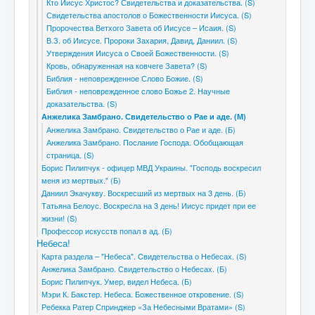
Кто Иисус Христос? Свидетельства и доказательства. (S)
Свидетельства апостолов о Божественности Иисуса. (S)
Пророчества Ветхого Завета об Иисусе – Исаия. (S)
В.З. об Иисусе. Пророки Захария, Давид, Даниил. (S)
Утверждения Иисуса о Своей Божественности. (S)
Кровь, обнаруженная на ковчеге Завета? (S)
Библия - неповрежденное Слово Божие. (S)
Библия - неповрежденное слово Божье 2. Научные
доказательства. (S)
Анжелика Замбрано. Свидетельство о Рае и аде. (М)
Анжелика Замбрано. Свидетельство о Рае и аде. (Б)
Анжелика Замбрано. Послание Господа. Обобщающая
страница. (S)
Борис Пилипчук - офицер МВД Украины. "Господь воскресил
меня из мертвых." (Б)
Даниил Экачукву. Воскресший из мертвых на 3 день. (Б)
Татьяна Белоус. Воскресла на 3 день! Иисус придет при ее
жизни! (S)
Профессор искусств попал в ад. (Б)
Небеса!
Карта раздела – "Небеса". Cвидетельства о Небесах. (S)
Анжелика Замбрано. Свидетельство о Небесах. (Б)
Борис Пилипчук. Умер, видел Небеса. (Б)
Мэри К. Бакстер. Небеса. Божественное откровение. (S)
Ребекка Ратер Спринджер «За Небесными Вратами» (S)