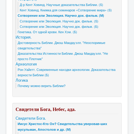
Д-р Кент Ховинд. Научные доказательства Библии. (S)
Кент Ховинд. Книжка для семинаров «Сотворение мира» (S)
Сотворение или Эволюция. Научно док. фильм. (М)
Сотворение или Эволюция. Научно док. фильм. (S)
Сотворение или Эволюция. Научно док. фильм. (Б)
Генетика. От одной крови. Кен Хэм. (Б)
История.
Достоверность Библии. Джош Макдауэлл. "Неоспоримые
свидетельства"
Доказательства Истинности Библии. Джош Макдауэлл. "Не
просто Плотник"
Археология
Рон Уайетт. Современные находки археологии. Доказательства
верности Библии (Б)
Логика
Почему можно верить Библии?
Свидетели Бога, Небес, ада.
Свидетели Бога.
Иисус Христос-Кто Он? Свидетельства уверовав-ших
мусульман, Апостолов и др. (М)