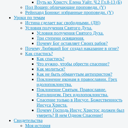
Путь ко Христу. Елена Уайт. Ч.2 Гл.8-13 (Б)
Пол Вошер: обличающие проповеди. (Y)
Рейнхард Боннке: избранные проповеди. (Y)
Уроки по темам
Истина сделает вас свободными. (ДН)
Условия получения Святого Духа.
Условия получения Святого Духа.
Три степени освящения.
Почему Бог оставляет Своих рабов?
Почему Любящий Бог создал наказание в огне?
Как спастись?
Как спастись?
Что нужно, чтобы обрести спасение?
Как молиться?
Как не быть обманутым антихристом?
Поклонение иконам в православии. Грех
идолопоклонства.
Поклонение Святым. Православие.
Католицизм. Грех идолопоклонства.
Спасение только в Иисусе. Божественность
Иисуса Христа.
Почему Господь Иисус Христос должен был
умереть? В нем Одном Спасение!
Свидетельства
Моя история