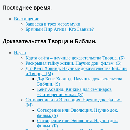
Последнее время.
Восхищение
Закваска в трех мерах муки
Брачный Пир Агнца. Кто Званые?
Доказательства Творца и Библии.
Наука
Карта сайта – научные доказательства Творца. (Б)
Раскрывая тайну жизни. Научно док. фильм. (Б)
Д-р Кент Ховинд. Научные доказательства Библии
и Творца. (М)
Д-р Кент Ховинд. Научные доказательства
Библии. (S)
Кент Ховинд. Книжка для семинаров
«Сотворение мира» (S)
Сотворение или Эволюция. Научно док. фильм.
(М)
Сотворение или Эволюция. Научно док.
фильм. (S)
Сотворение или Эволюция. Научно док.
фильм. (Б)