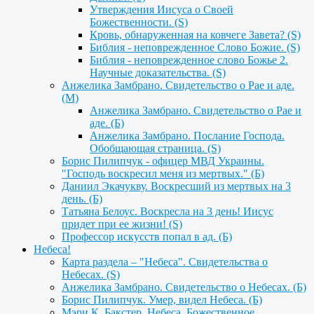
Утверждения Иисуса о Своей
Божественности. (S)
Кровь, обнаруженная на ковчеге Завета? (S)
Библия - неповрежденное Слово Божие. (S)
Библия - неповрежденное слово Божье 2.
Научные доказательства. (S)
Анжелика Замбрано. Свидетельство о Рае и аде.
(М)
Анжелика Замбрано. Свидетельство о Рае и
аде. (Б)
Анжелика Замбрано. Послание Господа.
Обобщающая страница. (S)
Борис Пилипчук - офицер МВД Украины.
"Господь воскресил меня из мертвых." (Б)
Даниил Экачукву. Воскресший из мертвых на 3
день. (Б)
Татьяна Белоус. Воскресла на 3 день! Иисус
придет при ее жизни! (S)
Профессор искусств попал в ад. (Б)
Небеса!
Карта раздела – "Небеса". Cвидетельства о
Небесах. (S)
Анжелика Замбрано. Свидетельство о Небесах. (Б)
Борис Пилипчук. Умер, видел Небеса. (Б)
Мэри К. Бакстер. Небеса. Божественное