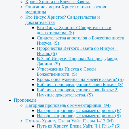
Кровь Христа на Ковчеге Завета.
Описание смерти Христа с точки зрения
медицины
Кто Иисус Христос? Свидетельства и
доказательства
Кто Иисус Христос? Свидетельства и
доказательства. (S)
Свидетельства апостолов о Божественности
Иисуса. (S)
Пророчества Ветхого Завета об Иисусе –
Исаия. (S)
В.З. об Иисусе. Пророки Захария, Давид,
Даниил. (S)
Утверждения Иисуса о Своей
Божественности. (S)
Кровь, обнаруженная на ковчеге Завета? (S)
Библия - неповрежденное Слово Божие. (S)
Библия - неповрежденное слово Божье 2.
Научные доказательства. (S)
Проповеди
Нагорная проповедь с комментариями. (М)
Нагорная проповедь с комментариями. (B)
Нагорная проповедь с комментариями. (S)
Путь ко Христу. Елена Уайт. Главы.1–13 (М)
Путь ко Христу. Елена Уайт. Ч.1 Гл.1-7 (Б)