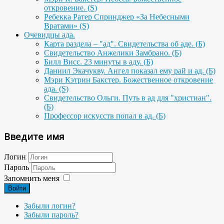
откровение. (S)
Ребекка Ратер Спринджер «За Небесными
Вратами» (S)
Очевидцы ада.
Карта раздела – "ад". Cвидетельства об аде. (Б)
Свидетельство Анжелики Замбрано. (Б)
Билл Висс. 23 минуты в аду. (Б)
Даниил Экачукву. Ангел показал ему рай и ад. (Б)
Мэри Кэтрин Бакстер. Божественное откровение
ада. (S)
Свидетельство Ольги. Путь в ад для "христиан".
(Б)
Профессор искусств попал в ад. (Б)
Введите имя
Логин
Пароль
Запомнить меня
Войти
Забыли логин?
Забыли пароль?