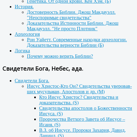
Генетика. От одной крови. Кен Хэм. (Б)
История.
Достоверность Библии. Джош Макдауэлл.
"Неоспоримые свидетельства"
Доказательства Истинности Библии. Джош
Макдауэлл. "Не просто Плотник"
Археология
Рон Уайетт. Современные находки археологии.
Доказательства верности Библии (Б)
Логика
Почему можно верить Библии?
Свидетели Бога, Небес, ада.
Свидетели Бога.
Иисус Христос-Кто Он? Свидетельства уверовав-
ших мусульман, Апостолов и др. (М)
Кто Иисус Христос? Свидетельства и
доказательства. (S)
Свидетельства апостолов о Божественности
Иисуса. (S)
Пророчества Ветхого Завета об Иисусе –
Исаия. (S)
В.З. об Иисусе. Пророки Захария, Давид,
Даниил. (S)