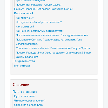
Три степени освящения.
Почему Бог оставляет Своих рабов?
Почему Любящий Бог создал наказание в огне?
Как спастись?
Как спастись?
Что нужно, чтобы обрести спасение?
Как молиться?
Как не быть обманутым антихристом?
Поклонение иконам в православии. Грех идолопоклонства.
Поклонение Святым. Православие. Католицизм. Грех
идолопоклонства.
Спасение только в Иисусе. Божественность Иисуса Христа.
Почему Господь Иисус Христос должен был умереть? В нем
Одном Спасение!
Свидетельства
Моя история
Спасение
Путь к спасению
Путь к спасению
Что нужно для спасения?
Спасение в слове Бога