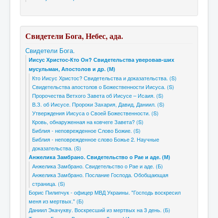
Свидетели Бога, Небес, ада.
Свидетели Бога.
Иисус Христос-Кто Он? Свидетельства уверовав-ших
мусульман, Апостолов и др. (М)
Кто Иисус Христос? Свидетельства и доказательства. (S)
Свидетельства апостолов о Божественности Иисуса. (S)
Пророчества Ветхого Завета об Иисусе – Исаия. (S)
В.З. об Иисусе. Пророки Захария, Давид, Даниил. (S)
Утверждения Иисуса о Своей Божественности. (S)
Кровь, обнаруженная на ковчеге Завета? (S)
Библия - неповрежденное Слово Божие. (S)
Библия - неповрежденное слово Божье 2. Научные
доказательства. (S)
Анжелика Замбрано. Свидетельство о Рае и аде. (М)
Анжелика Замбрано. Свидетельство о Рае и аде. (Б)
Анжелика Замбрано. Послание Господа. Обобщающая
страница. (S)
Борис Пилипчук - офицер МВД Украины. "Господь воскресил
меня из мертвых." (Б)
Даниил Экачукву. Воскресший из мертвых на 3 день. (Б)