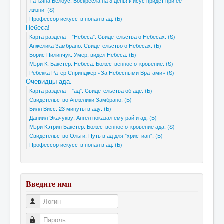
Татьяна Белоус. Воскресла на 3 день! Иисус придет при ее
жизни! (S)
Профессор искусств попал в ад. (Б)
Небеса!
Карта раздела – "Небеса". Cвидетельства о Небесах. (S)
Анжелика Замбрано. Свидетельство о Небесах. (Б)
Борис Пилипчук. Умер, видел Небеса. (Б)
Мэри К. Бакстер. Небеса. Божественное откровение. (S)
Ребекка Ратер Спринджер «За Небесными Вратами» (S)
Очевидцы ада.
Карта раздела – "ад". Cвидетельства об аде. (Б)
Свидетельство Анжелики Замбрано. (Б)
Билл Висс. 23 минуты в аду. (Б)
Даниил Экачукву. Ангел показал ему рай и ад. (Б)
Мэри Кэтрин Бакстер. Божественное откровение ада. (S)
Свидетельство Ольги. Путь в ад для "христиан". (Б)
Профессор искусств попал в ад. (Б)
Введите имя
Логин
Пароль