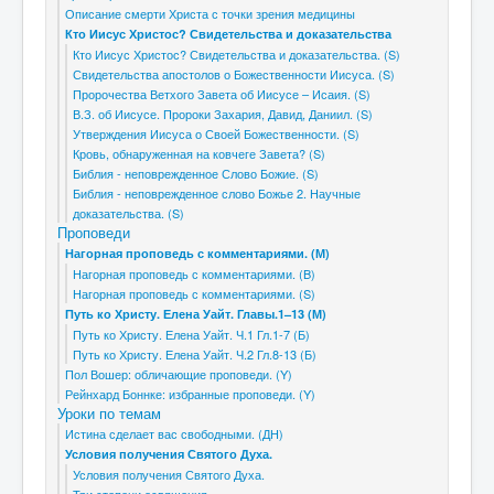
Описание смерти Христа с точки зрения медицины
Кто Иисус Христос? Свидетельства и доказательства
Кто Иисус Христос? Свидетельства и доказательства. (S)
Свидетельства апостолов о Божественности Иисуса. (S)
Пророчества Ветхого Завета об Иисусе – Исаия. (S)
В.З. об Иисусе. Пророки Захария, Давид, Даниил. (S)
Утверждения Иисуса о Своей Божественности. (S)
Кровь, обнаруженная на ковчеге Завета? (S)
Библия - неповрежденное Слово Божие. (S)
Библия - неповрежденное слово Божье 2. Научные
доказательства. (S)
Проповеди
Нагорная проповедь с комментариями. (М)
Нагорная проповедь с комментариями. (B)
Нагорная проповедь с комментариями. (S)
Путь ко Христу. Елена Уайт. Главы.1–13 (М)
Путь ко Христу. Елена Уайт. Ч.1 Гл.1-7 (Б)
Путь ко Христу. Елена Уайт. Ч.2 Гл.8-13 (Б)
Пол Вошер: обличающие проповеди. (Y)
Рейнхард Боннке: избранные проповеди. (Y)
Уроки по темам
Истина сделает вас свободными. (ДН)
Условия получения Святого Духа.
Условия получения Святого Духа.