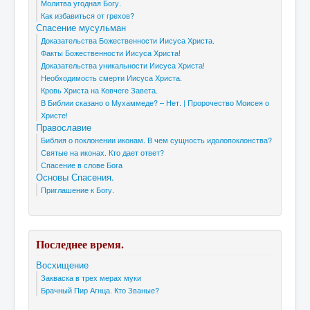
Молитва угодная Богу.
Как избавиться от грехов?
Спасение мусульман
Доказательства Божественности Иисуса Христа.
Факты Божественности Иисуса Христа!
Доказательства уникальности Иисуса Христа!
Необходимость смерти Иисуса Христа.
Кровь Христа на Ковчеге Завета.
В Библии сказано о Мухаммеде? – Нет. | Пророчество Моисея о
Христе!
Православие
Библия о поклонении иконам. В чем сущность идолопоклонства?
Святые на иконах. Кто дает ответ?
Спасение в слове Бога
Основы Спасения.
Приглашение к Богу.
Последнее время.
Восхищение
Закваска в трех мерах муки
Брачный Пир Агнца. Кто Званые?